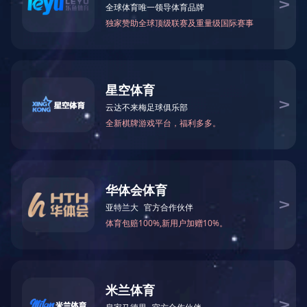
客户留言
公 司：
地 址：
行 业：
职 务：
电 话：
手 机：
传 真：
E-mail：
留 言