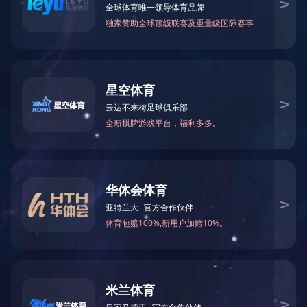
集团新闻
文章来
行业新闻
最近，上海医药顺利通过安
业”证书。
网站公告
截止今年10月底，上海医药所属
达标45家，三级达标7家，规模
工作实施办法的通知》中关于控
标”工作目标今年得以提前完成。
为按时完成达标任务，近年来，
工作的领导体系，明确了主管部
上一条：
上海医药获2014中国医药行
下一条：
上海医药举办“关键人才管理”
版权所有?1